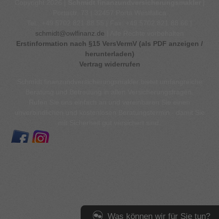
Copyright 2026 |
Schmidt finanzundversicherungsmakler
|
Portastr. 73 | 32457 Porta Westfalica
Tel.: +49 5702 821 88 55 | Fax: +49 5702 821 88 66 |
schmidt@owlfinanz.de
| Alle Rechte vorbehalten
Erstinformation nach §15 VersVermV (als PDF anzeigen /
herunterladen)
Vertrag widerrufen
Schmidt finanzundversicherungsmakler bietet umfangreiche
Beratung und Betreuung in allen Versicherungsfragen.
Rufen Sie uns einfach an und vereinbaren Sie einen
unverbindlichen und kostenlosen Beratungstermin - damit Sie
mit Sicherheit gut versichert sind.
Was können wir für Sie tun?