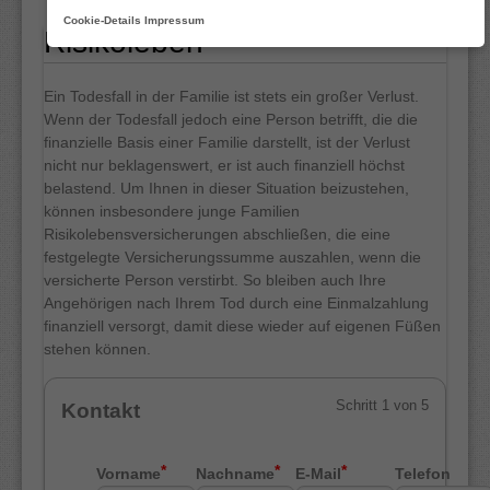
Cookie-Details
Impressum
Risikoleben
KRANKENVERSICHERUNGEN
VORSORGE & KAPITAL
Ein Todesfall in der Familie ist stets ein großer Verlust.
Wenn der Todesfall jedoch eine Person betrifft, die die
PRIVAT-VERSICHERUNGEN
finanzielle Basis einer Familie darstellt, ist der Verlust
nicht nur beklagenswert, er ist auch finanziell höchst
SERVICE-CENTER
belastend. Um Ihnen in dieser Situation beizustehen,
können insbesondere junge Familien
Risikolebensversicherungen abschließen, die eine
festgelegte Versicherungssumme auszahlen, wenn die
versicherte Person verstirbt. So bleiben auch Ihre
Angehörigen nach Ihrem Tod durch eine Einmalzahlung
finanziell versorgt, damit diese wieder auf eigenen Füßen
stehen können.
Kontakt
Vorname
Nachname
E-Mail
Telefon