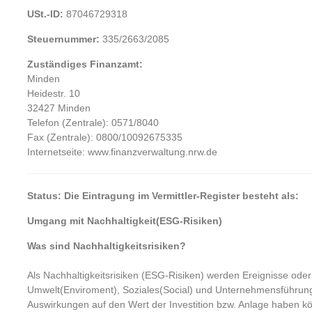
USt.-ID:
87046729318
Steuernummer:
335/2663/2085
Zuständiges Finanzamt:
Minden
Heidestr. 10
32427 Minden
Telefon (Zentrale): 0571/8040
Fax (Zentrale): 0800/10092675335
Internetseite: www.finanzverwaltung.nrw.de
Status: Die Eintragung im Vermittler-Register besteht als:
Umgang mit Nachhaltigkeit(ESG-Risiken)
Was sind Nachhaltigkeitsrisiken?
Als Nachhaltigkeitsrisiken (ESG-Risiken) werden Ereignisse od
Umwelt(Enviroment), Soziales(Social) und Unternehmensführung
Auswirkungen auf den Wert der Investition bzw. Anlage haben 