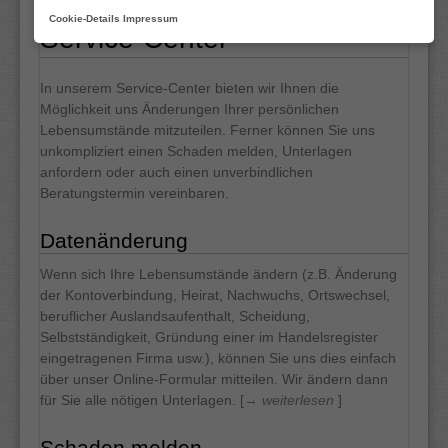
Cookie-Details
Impressum
Service-Center
KRANKENVERSICHERUNGEN
VORSORGE & KAPITAL
In unserem Service-Center bieten wir Ihnen die
Möglichkeit uns Änderungen Ihrer persönlichen
PRIVAT-VERSICHERUNGEN
Lebensumstände mitzuteilen. Ferner können Sie uns
unkompliziert einen Schaden melden, Unterlagen
SERVICE-CENTER
anfordern oder auch einen unverbindlichen
Beratungstermin vereinbaren.
Datenänderung
Wenn sich Ihre Lebensumstände ändern (z.B. Änderung
der Kontoverbindung, Heirat, Nachwuchs, Ortswechsel,
beruflicher Auslandsaufenthalt, Scheidung,
Selbstständigkeit, Gründung einer im Handelsregister
eingetragenen Firma usw.), können Sie uns dies einfach
über unser Online-Formular mitteilen. Wir ändern dann
für Sie alle nötigen Unterlagen. [
→ weiterlesen
]
Schaden melden