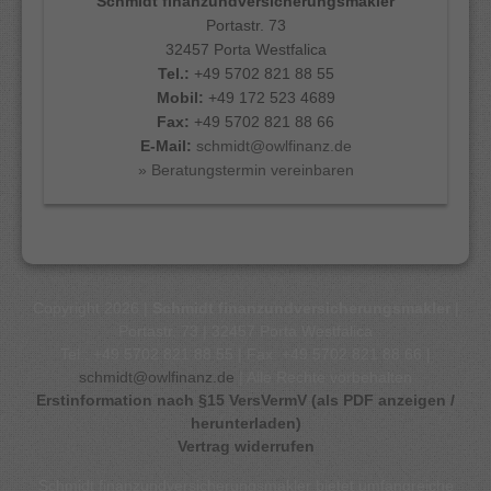
Schmidt finanzundversicherungsmakler
Portastr. 73
32457 Porta Westfalica
Tel.:
+49 5702 821 88 55
Mobil:
+49 172 523 4689
Fax:
+49 5702 821 88 66
E-Mail:
schmidt@owlfinanz.de
» Beratungstermin vereinbaren
Copyright 2026 |
Schmidt finanzundversicherungsmakler
|
Portastr. 73 | 32457 Porta Westfalica
Tel.: +49 5702 821 88 55 | Fax: +49 5702 821 88 66 |
schmidt@owlfinanz.de
| Alle Rechte vorbehalten
Erstinformation nach §15 VersVermV (als PDF anzeigen /
herunterladen)
Vertrag widerrufen
Schmidt finanzundversicherungsmakler bietet umfangreiche