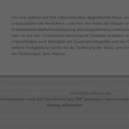
Um eine optimal auf Ihre Lebenssituation abgestimmte Haus- un
unterscheiden die Versicherer zwischen den Arten der Häuser
Grundstückshaftpflichtversicherung wird beispielsweise untersc
oder ob auf dem Grundstück überwiegend Gewerbe betrieben wir
unterscheiden auch bezüglich der Quadratmetergröße und der 
weitere maßgebliche Größe für die Tarifierung der Haus- und Gr
der Wohnungen, bzw. Häuser.
26 |
Schmidt finanzundversicherungsmakler
| Portastr. 73 | 32457 P
821 88 55 | Fax: +49 5702 821 88 66 |
schmidt@owlfinanz.de
| Alle Re
stinformation nach §15 VersVermV (als PDF anzeigen / herunterlad
Vertrag widerrufen
sicherungsmakler bietet umfangreiche Beratung und Betreuung in allen
en Sie einen unverbindlichen und kostenlosen Beratungstermin - damit 