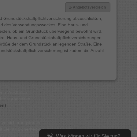
d Grundstückshaftpflichtversicherung abzuschließen,
 und des Verwendungszweckes. Eine Haus- und
heiden, ob ein Grundstück überwiegend bewohnt wird,
d. Haus- und Grundstückshaftpflichtversicherungen
Größe der dem Grundstück anliegenden Straße. Eine
undstückshaftpflichtversicherung ist zudem die Anzahl
orta Westfalica
chte vorbehalten
en)
 Versicherungsfragen.
Sie mit Sicherheit gut versichert sind.
Was können wir für Sie tun?