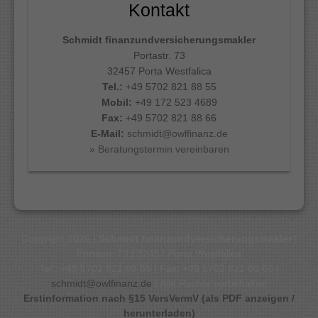
Kontakt
Schmidt finanzundversicherungsmakler
Portastr. 73
32457 Porta Westfalica
Tel.:
+49 5702 821 88 55
Mobil:
+49 172 523 4689
Fax:
+49 5702 821 88 66
E-Mail:
schmidt@owlfinanz.de
» Beratungstermin vereinbaren
Copyright 2026 |
Schmidt finanzundversicherungsmakler
|
Portastr. 73 | 32457 Porta Westfalica
Tel.: +49 5702 821 88 55 | Fax: +49 5702 821 88 66 |
schmidt@owlfinanz.de
| Alle Rechte vorbehalten
Erstinformation nach §15 VersVermV (als PDF anzeigen /
herunterladen)